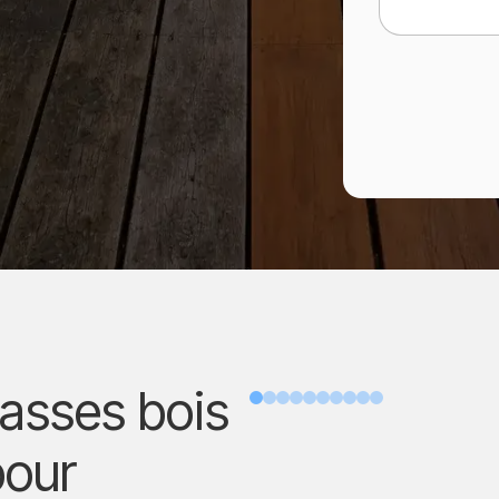
rasses bois
Avant
pour