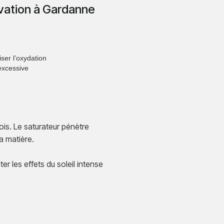
vation à Gardanne
iser l’oxydation
excessive
bois. Le saturateur pénètre
a matière.
er les effets du soleil intense