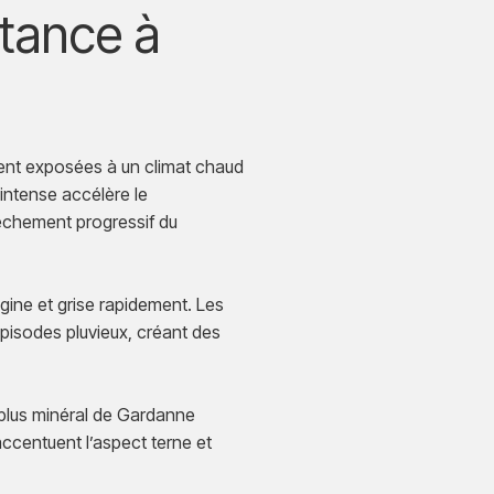
stance à
ment exposées à un climat chaud
 intense accélère le
sèchement progressif du
igine et grise rapidement. Les
 épisodes pluvieux, créant des
 plus minéral de Gardanne
accentuent l’aspect terne et