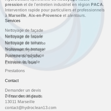
pression
et de l'entretien industriel en région
PACA
.
Intervention rapide pour particuliers et professionnels
à
Marseille
,
Aix-en-Provence
et alentours.
Services
Nettoyage de façade
Nettoyage de façade
Nettoyage de toiture
Nettoyage de toiture
Nettoyage de terrasse
Nettoyage de terrasse
Traitement hydrofuge
Traitement hydrofuge
Peinture de façade
Peinture de façade
Entretien du bois
Prestations
Contact
Demander un devis
Demander un devis
7 Trav. des Migauds
13011 Marseille
contact@hydroclean13.com