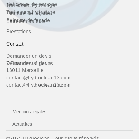
Nettoyage de terrasse
Traitement hydrofuge
Traitement hydrofuge
Peinture de façade
Peinture de façade
Entretien du bois
Prestations
Contact
Demander un devis
Demander un devis
7 Trav. des Migauds
13011 Marseille
contact@hydroclean13.com
contact@hydroclean13.com
06 26 10 37 01
Mentions légales
Actualités
©2025 Hydroclean. Tous droits réservés.