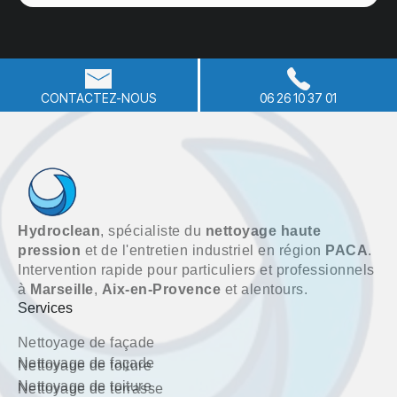
CONTACTEZ-NOUS
06 26 10 37 01
Hydroclean
, spécialiste du
nettoyage haute
pression
et de l'entretien industriel en région
PACA
.
Intervention rapide pour particuliers et professionnels
à
Marseille
,
Aix-en-Provence
et alentours.
Services
Nettoyage de façade
Nettoyage de façade
Nettoyage de toiture
Nettoyage de toiture
Nettoyage de terrasse