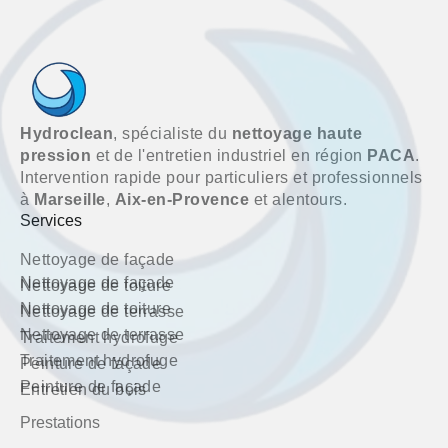
Hydroclean
, spécialiste du
nettoyage haute
pression
et de l'entretien industriel en région
PACA
.
Intervention rapide pour particuliers et professionnels
à
Marseille
,
Aix-en-Provence
et alentours.
Services
Nettoyage de façade
Nettoyage de façade
Nettoyage de toiture
Nettoyage de toiture
Nettoyage de terrasse
Nettoyage de terrasse
Traitement hydrofuge
Traitement hydrofuge
Peinture de façade
Peinture de façade
Entretien du bois
Prestations