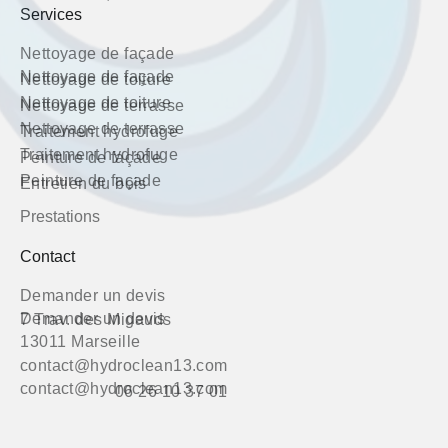
Services
Nettoyage de façade
Nettoyage de façade
Nettoyage de toiture
Nettoyage de toiture
Nettoyage de terrasse
Nettoyage de terrasse
Traitement hydrofuge
Traitement hydrofuge
Peinture de façade
Peinture de façade
Entretien du bois
Prestations
Contact
Demander un devis
Demander un devis
7 Trav. des Migauds
13011 Marseille
contact@hydroclean13.com
contact@hydroclean13.com
06 26 10 37 01