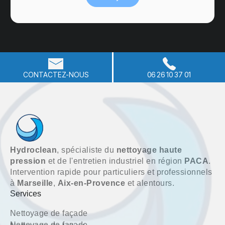
CONTACTEZ-NOUS
06 26 10 37 01
Hydroclean
, spécialiste du
nettoyage haute
pression
et de l'entretien industriel en région
PACA
.
Intervention rapide pour particuliers et professionnels
à
Marseille
,
Aix-en-Provence
et alentours.
Services
Nettoyage de façade
Nettoyage de façade