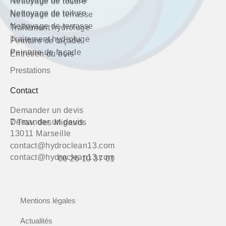
Nettoyage de toiture
Nettoyage de toiture
Nettoyage de terrasse
Nettoyage de terrasse
Traitement hydrofuge
Traitement hydrofuge
Peinture de façade
Peinture de façade
Entretien du bois
Prestations
Contact
Demander un devis
Demander un devis
7 Trav. des Migauds
13011 Marseille
contact@hydroclean13.com
contact@hydroclean13.com
06 26 10 37 01
Mentions légales
Actualités