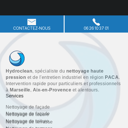
CONTACTEZ-NOUS
06 26 10 37 01
Hydroclean
, spécialiste du
nettoyage haute
pression
et de l'entretien industriel en région
PACA
.
Intervention rapide pour particuliers et professionnels
à
Marseille
,
Aix-en-Provence
et alentours.
Services
Nettoyage de façade
Nettoyage de façade
Nettoyage de toiture
Nettoyage de toiture
Nettoyage de terrasse