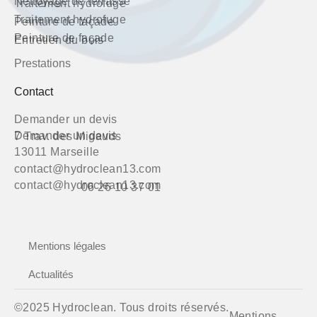
Nettoyage de terrasse
Traitement hydrofuge
Traitement hydrofuge
Peinture de façade
Peinture de façade
Entretien du bois
Prestations
Contact
Demander un devis
Demander un devis
7 Trav. des Migauds
13011 Marseille
contact@hydroclean13.com
contact@hydroclean13.com
06 26 10 37 01
Mentions légales
Actualités
©2025 Hydroclean. Tous droits réservés.
Mentions