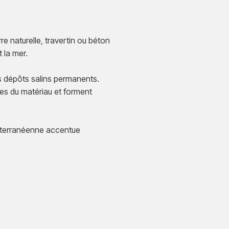
e naturelle, travertin ou béton
 la mer.
 dépôts salins permanents.
res du matériau et forment
diterranéenne accentue
.