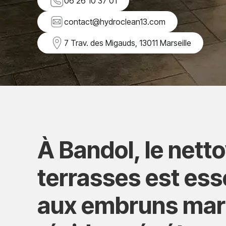
06 26 10 37 01
contact@hydroclean13.com
7 Trav. des Migauds, 13011 Marseille
À Bandol, le nett
terrasses est ess
aux embruns mari