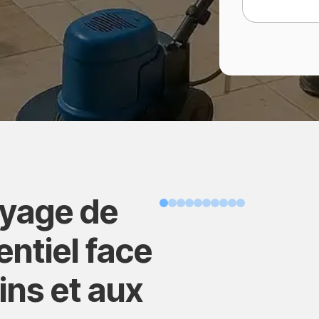
oyage de
Avant
entiel face
ns et aux