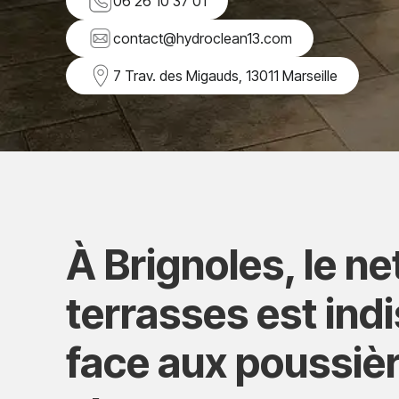
06 26 10 37 01
contact@hydroclean13.com
7 Trav. des Migauds, 13011 Marseille
À Brignoles, le n
terrasses est ind
face aux poussiè