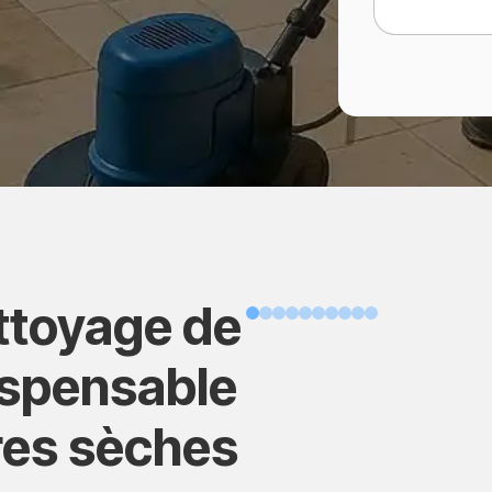
ettoyage de
Avant
ispensable
res sèches