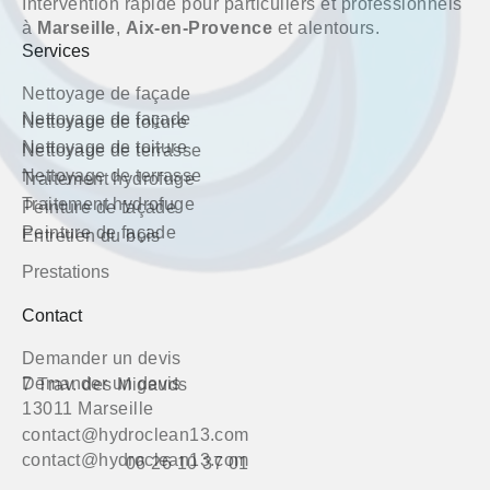
Intervention rapide pour particuliers et professionnels
à
Marseille
,
Aix-en-Provence
et alentours.
Services
Nettoyage de façade
Nettoyage de façade
Nettoyage de toiture
Nettoyage de toiture
Nettoyage de terrasse
Nettoyage de terrasse
Traitement hydrofuge
Traitement hydrofuge
Peinture de façade
Peinture de façade
Entretien du bois
Prestations
Contact
Demander un devis
Demander un devis
7 Trav. des Migauds
13011 Marseille
contact@hydroclean13.com
contact@hydroclean13.com
06 26 10 37 01