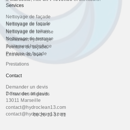
Services
Nettoyage de façade
Nettoyage de façade
Nettoyage de toiture
Nettoyage de toiture
Nettoyage de terrasse
Nettoyage de terrasse
Traitement hydrofuge
Traitement hydrofuge
Peinture de façade
Peinture de façade
Entretien du bois
Prestations
Contact
Demander un devis
Demander un devis
7 Trav. des Migauds
13011 Marseille
contact@hydroclean13.com
contact@hydroclean13.com
06 26 10 37 01