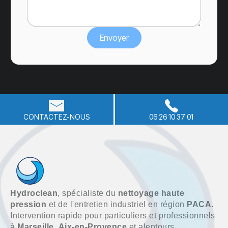
CONTACTEZ-NOUS
06 26 10 37 01
Hydroclean
, spécialiste du
nettoyage haute
pression
et de l'entretien industriel en région
PACA
.
Intervention rapide pour particuliers et professionnels
à
Marseille
,
Aix-en-Provence
et alentours.