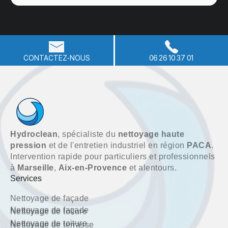
CONTACTEZ-NOUS
06 26 10 37 01
Hydroclean
, spécialiste du
nettoyage haute
pression
et de l'entretien industriel en région
PACA
.
Intervention rapide pour particuliers et professionnels
à
Marseille
,
Aix-en-Provence
et alentours.
Services
Nettoyage de façade
Nettoyage de façade
Nettoyage de toiture
Nettoyage de toiture
Nettoyage de terrasse