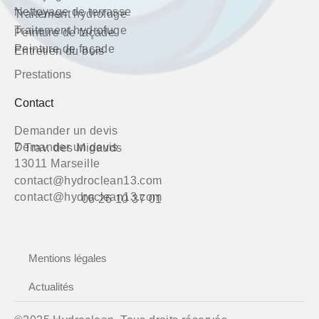
Nettoyage de terrasse
Traitement hydrofuge
Traitement hydrofuge
Peinture de façade
Peinture de façade
Entretien du bois
Prestations
Contact
Demander un devis
Demander un devis
7 Trav. des Migauds
13011 Marseille
contact@hydroclean13.com
contact@hydroclean13.com
06 26 10 37 01
Mentions légales
Actualités