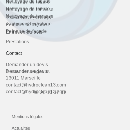
Nettoyage de façade
Nettoyage de toiture
Nettoyage de toiture
Nettoyage de terrasse
Nettoyage de terrasse
Traitement hydrofuge
Traitement hydrofuge
Peinture de façade
Peinture de façade
Entretien du bois
Prestations
Contact
Demander un devis
Demander un devis
7 Trav. des Migauds
13011 Marseille
contact@hydroclean13.com
contact@hydroclean13.com
06 26 10 37 01
Mentions légales
Actualités