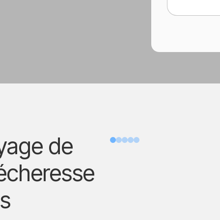
oyage de
Avant
sécheresse
ts