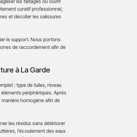
giliser les faîtages ou ouvrir
tement curatif professionnel,
es et décoller les salissures
cter le support. Nous portons
t zones de raccordement afin de
ture à La Garde
let : type de tuiles, niveau
s éléments périphériques. Après
 de manière homogène afin de
ner les résidus sans détériorer
outtières, l’écoulement des eaux