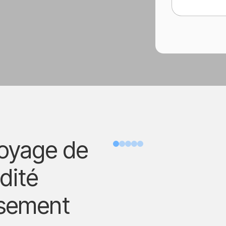
toyage de
Avant
idité
ssement