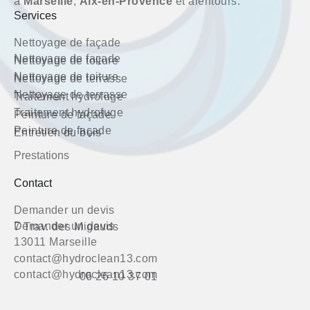
à
Marseille
,
Aix-en-Provence
et alentours.
Services
Nettoyage de façade
Nettoyage de façade
Nettoyage de toiture
Nettoyage de toiture
Nettoyage de terrasse
Nettoyage de terrasse
Traitement hydrofuge
Traitement hydrofuge
Peinture de façade
Peinture de façade
Entretien du bois
Prestations
Contact
Demander un devis
Demander un devis
7 Trav. des Migauds
13011 Marseille
contact@hydroclean13.com
contact@hydroclean13.com
06 26 10 37 01